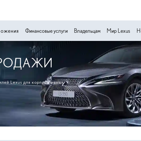
ложения
Финансовые услуги
Владельцам
Мир Lexus
Н
ПРОДАЖИ
илей Lexus для корпоративных